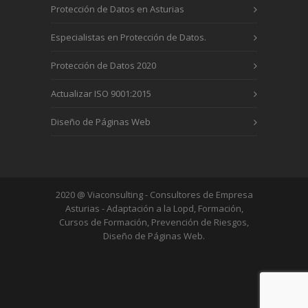
Protección de Datos en Asturias
Especialistas en Protección de Datos.
Protección de Datos 2020
Actualizar ISO 9001:2015
Diseño de Páginas Web
2020 @ Viaconsulting - Consultores de Empresa
Asturias - Adaptación a la Lopd, Formación,
Cursos de Formación, Prevención de Riesgos,
Diseño de Páginas Web.